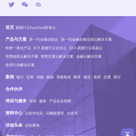
首页
易捷行云EasyStack私有云
产品与方案
新一代全栈信创云
新一代金融全栈信创云解决方案
软硬一体化产品
ECS 易捷行云企业云
EKS 易捷行云容器云
智慧校园云解决方案
智慧交通云解决方案
金融云解决方案
政府行业解决方案
案例
银行
证券
传媒
能源
智能制造
教育
物流
政府
交通
医疗
合作伙伴
培训与服务
培训
服务
产品生命周期
资料中心
云技术社区
云赋能课堂
白皮书
信创头条
信创要闻