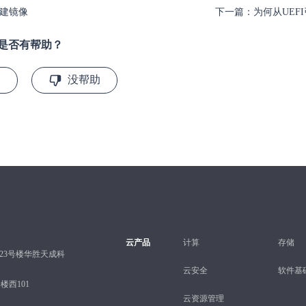
建镜像
下一篇：为何从UEF
是否有帮助？
助
没帮助
云产品
计算
存储
23号楼华胜天成科
云安全
软件基
西101
云资源管理