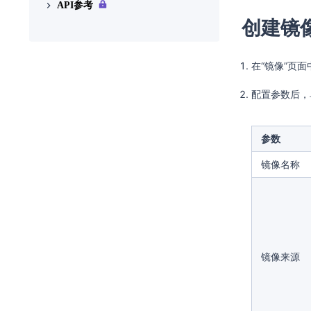
API参考
镜像云产品升级相关问题
创建镜
如何从 ESXi / vSphere 中导出
最佳实践
VMDK 格式的镜像
API简介
上传 VMDK 镜像
如何手动注入网卡、磁盘的
在“镜像”页
调用方式
VirtIO 驱动
配置参数后
镜像
非 LVM 磁盘的 VMDK 镜像自
动注入 VirtIO 后，无法启动
参数
用自动注入 VirtIO 的 Windows
镜像创建云主机会自动重启
镜像名称
选择自动注入 VirtIO 驱动后，
云主机的磁盘虽然由 VirtIO 驱
动，但是网卡等 PCI 设备仍然
工作不正常
镜像来源