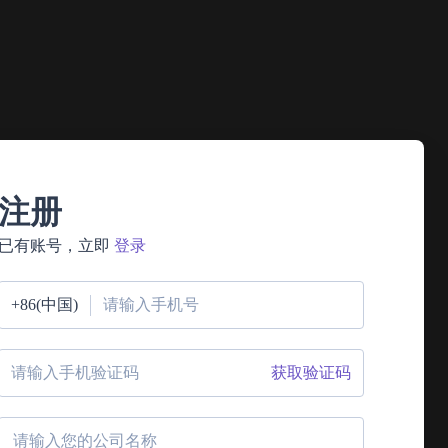
EasyStack
注册
ECF 云基础设施产品
已有账号，立即
登录
作为VMware用
完整、融合、可进化的云基础设施产品，
础设施。
+86(中国)
了解详情 →
获取验证码