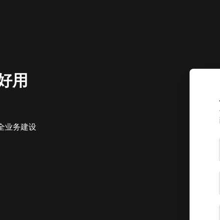
好用
后VMware时代
用户的最佳上云选择
创全业务建设
面对VMware的产品组合包和强制订阅制，你慌了吗？
户，如何化解持续运营风险？
查看回放 →