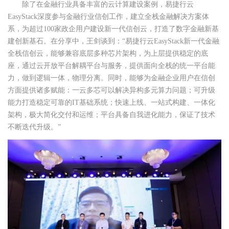
除了在金融行业具备丰富的云计算建设案例，易捷行云
EasyStack深度参与金融行业信创工作，建立全栈金融解决方案体
系，为超过100家政企用户建设新一代信创云，打造了数字金融新基
建创新基石。在分享中，王剑谈到：“易捷行云EasyStack新一代金融
全栈信创云，能够兼容底层多种芯片架构，为上层提供稳定的底
座，通过云开放平台解耦平台与服务，提供面向全栈的统一平台能
力，做到逻辑一体，物理分离。同时，能够为金融企业用户在信创
方面提供诸多赋能：一云多芯可以解决异构多元算力问题；可升级
能力打造稳定可靠的IT基础系统；快速上线、一站式构建、一体化
架构，极大简化交付和运维；平台具备自我进化能力，保证了技术
不断迭代升级。”