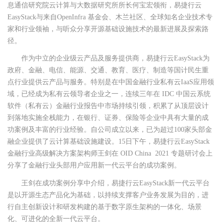
息通信研究院云计算与大数据研究所所长何宝宏领衔，易捷行云
EasyStack与来自OpenInfra 基金会、木兰社区、全球知名企业技术专
家和行业领袖，与听众分享开源基础设施技术的最新进展及探索路
径。
作为中立的企业级云产品及服务提供商，易捷行云EasyStack为
政府、金融、电信、能源、交通、教育、医疗、制造等国计民生重
点行业提供云产品与服务。特别是在中国金融行业私有云IaaS应用领
域，已经成为私有云领导者企业之一，连续三年在 IDC 中国云系统
软件（私有云）金融行业报告中市场持续引领，积累了从顶层设计
到落地实施全栈能力，在银行、证券、保险等企业中具有大量的成
功案例及丰富的行业经验。自公司成立以来，已为超过100家头部金
融企业提供了云计算基础设施建设。15日下午，易捷行云EasyStack
金融行业高级解决方案架构师王剑在 OID China 2021 专题研讨会上
分享了金融行业头部用户应用新一代云平台的成功案例。
王剑在成功案例分享中介绍，易捷行云EasyStack新一代云平台
是以开源生态产品化为基础，以持续支撑客户业务发展为目的，进
行自主创新设计和研发构建的基于数字原生架构的一体化、场景
化、可进化的全新一代云平台。