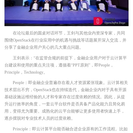
在论坛最后的圆桌对话环节，王剑与其他业内资深专家，共同
围绕OpenStack在行业应用中的机遇与挑战等话题展开深入交流，并
分享了金融企业用户关心的几大重点问题。
王剑表示：“在监管合规的前提下，金融企业用户对于云计算平
台建设和使用的重点关注项，遵循着“PPT原则”，即People，
Principle，Technology。
People：即金融企业普遍存在着人才资源紧张现象。云计算相关
技术层出不穷，OpenStack也在持续迭代，金融企业内对于具有开源
基础设施运维经验的人才和专家存在过度依赖的情况。因此，从提
升运行效率的角度，一套云平台软件是否具备产品化能力且简化易
用，变得尤为重要。成熟化的云平台能够让更多使用者快速上手，
逐步摆脱对专业技术人员的过度依赖。
Principle：即云计算平台能否融合进企业原有的工作流程。比如