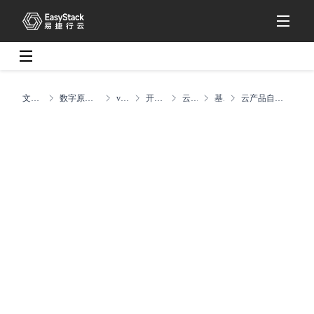
文档中心
数字原生引擎EOS
v6.2.1
开发指南
云产品
基础
云产品自定义hook脚本