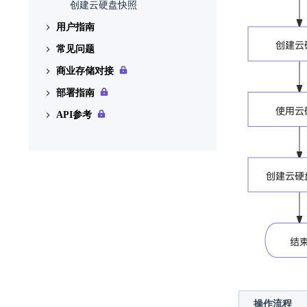
使用限制
创建云硬盘快照
用户指南
与其他服务的关系
常见问题
云硬盘
商业存储对接
云硬盘快照
扩容云硬盘后，如何在云主机
中扩展分区及文件系统
部署指南
云硬盘类型
商业存储评估/对接流程及邮件
模板
API参考
块存储拓扑规划边界及配置原
商业存储对接包制作指南
则
API简介
商业存储对接指南
存储性能基线测试指南
调用方式
商业存储对接常见问题
云硬盘
lvm裸盘直通及产品边界
云硬盘快照
云硬盘类型
发布记录
操作流程