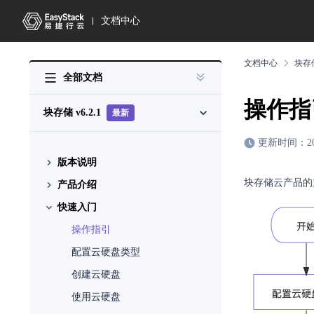
文档中心
文档中心
块存
全部文档
操作指
块存储
v6.2.1
最新
更新时间：2026-
版本说明
块存储云产品的
产品介绍
版本说明书
快速入门
什么是块存储
使用场景
操作指引
基本概念
配置云硬盘类型
产品获取
创建云硬盘
权限说明
使用云硬盘