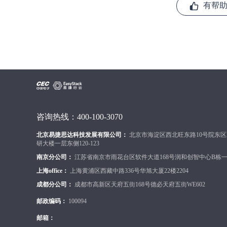
有帮
咨询热线：400-100-3070
北京易捷思达科技发展有限公司：
北京市海淀区西北旺东路10号院东区
研大楼一层东侧120-123
南京分公司：
江苏省南京市雨花台区软件大道168号润和创智中心B栋一楼
上海office：
上海黄浦区西藏中路336号华旭大厦22楼2204
成都分公司：
成都市高新区天府五街168号德必天府五街WE602
邮政编码：
100094
邮箱：