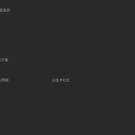
 容器集群
决方案
与周期
云技术社区