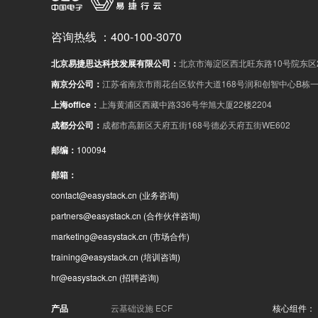
咨询热线
：
400-100-3070
北京易捷思达科技发展有限公司
：
北京市海淀区西北旺东路10号院东区2
南京分公司
：
江苏省南京市雨花台区软件大道168号润和创智中心B栋一
上海office
：
上海黄浦区西藏中路336号华旭大厦22楼2204
成都分公司
：
成都市高新区天府五街168号德必天府五街WE602
邮编
：
100094
邮箱
：
contact@easystack.cn
(业务咨询)
partners@easystack.cn
(合作伙伴咨询)
marketing@easystack.cn
(市场合作)
training@easystack.cn
(培训咨询)
hr@easystack.cn
(招聘咨询)
产品
云基础设施 ECF
核心组件：